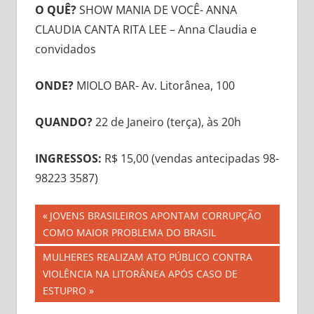
O QUÊ?
SHOW MANIA DE VOCÊ- ANNA
CLAUDIA CANTA RITA LEE – Anna Claudia e
convidados
ONDE?
MIOLO BAR- Av. Litorânea, 100
QUANDO?
22 de Janeiro (terça), às 20h
INGRESSOS:
R$ 15,00 (vendas antecipadas 98-
98223 3587)
Navegação
Previous
JOVENS BRASILEIROS APONTAM CORRUPÇÃO
Post:
COMO MAIOR PROBLEMA DO BRASIL
de
Next
MULHERES REALIZAM ATO PÚBLICO CONTRA
Post
Post:
VIOLÊNCIA NA LITORÂNEA APÓS CASO DE
ESTUPRO