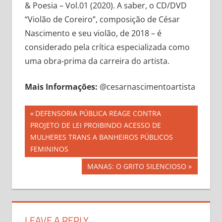
& Poesia – Vol.01 (2020). A saber, o CD/DVD
“Violão de Coreiro”, composição de César
Nascimento e seu violão, de 2018 – é
considerado pela crítica especializada como
uma obra-prima da carreira do artista.
Mais Informações:
@cesarnascimentoartista
Navegação
Previous
DEFENSORIA PÚBLICA REAGE CONTRA
Post:
PROJETO DE LEI PROIBINDO ACESSO DE
de
MULHERES TRANS A BANHEIROS PÚBLICOS
Post
FEMININOS
Next
MANAS: O GRITO SILENCIOSO
Post:
LEAVE A REPLY