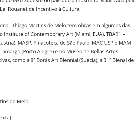
ra do eixo Sudeste do país que a mostra foi viabilizada pel
 Lei Rouanet de Incentivo à Cultura.
onal, Thiago Martins de Melo tem obras em algumas das
mo Institute of Contemporary Art (Miami, EUA), TBA21 –
ustria), MASP, Pinacoteca de São Paulo, MAC USP e MAM
 Camargo (Porto Alegre) e no Museo de Bellas Artes
ivas, como a 8ª Borås Art Biennial (Suécia), a 31ª Bienal de
tins de Melo
exta)