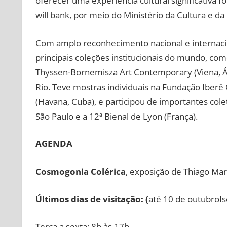
oferecer uma experiência cultural significativa fo
will bank, por meio do Ministério da Cultura e da
Com amplo reconhecimento nacional e internaci
principais coleções institucionais do mundo, co
Thyssen-Bornemisza Art Contemporary (Viena, Á
Rio. Teve mostras individuais na Fundação Iberê
(Havana, Cuba), e participou de importantes colet
São Paulo e a 12ª Bienal de Lyon (França).
AGENDA
Cosmogonia Colérica
, exposição de Thiago Mar
Últimos dias de visitação: (
até 10 de outubroIs
Terça a sexta: 8h às 17h