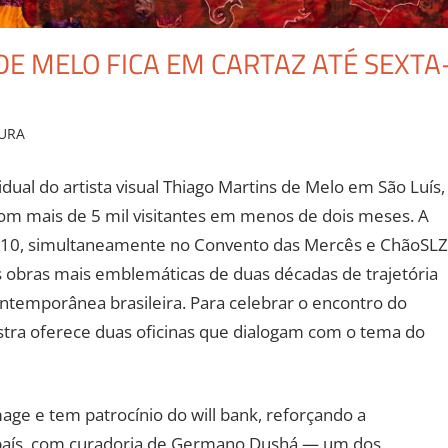
E MELO FICA EM CARTAZ ATÉ SEXTA
URA
Leave a comment
dual do artista visual Thiago Martins de Melo em São Luís,
o com mais de 5 mil visitantes em menos de dois meses. A
ra, 10, simultaneamente no Convento das Mercês e ChãoSLZ
s obras mais emblemáticas de duas décadas de trajetória
temporânea brasileira. Para celebrar o encontro do
stra oferece duas oficinas que dialogam com o tema do
ge e tem patrocínio do will bank, reforçando a
o país, com curadoria de Germano Dushá — um dos