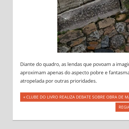
Diante do quadro, as lendas que povoam a imagina
aproximam apenas do aspecto pobre e fantasmagó
atropelada por outras prioridades.
Navegação
Previous
CLUBE DO LIVRO REALIZA DEBATE SOBRE OBRA DE M
Post:
de
Next
REGI
Post:
Post